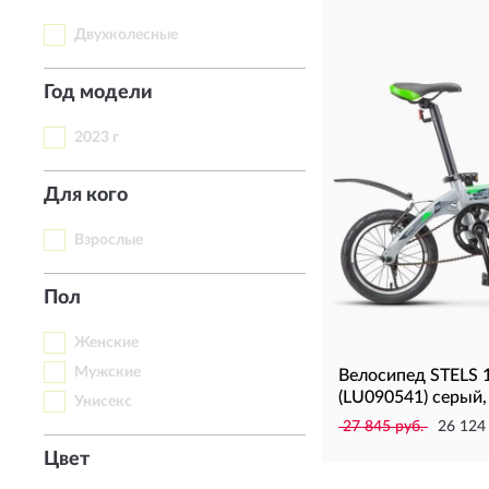
Двухколесные
Год модели
2023 г
Для кого
Взрослые
Пол
Женские
Мужские
Велосипед STELS 1
(LU090541) серый,
Унисекс
27 845 руб.
26 124
Цвет