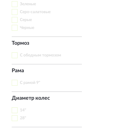
Зеленые
Серо-салатовые
Серые
Черные
Тормоз
С ободным тормозом
Рама
С рамой 9"
Диаметр колес
14"
28"