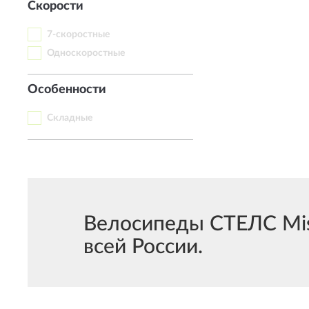
Скорости
7-скоростные
Односкоростные
Особенности
Складные
Велосипеды СТЕЛС Miss
всей России.