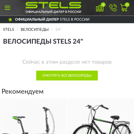
0
0
ЦИАЛЬНЫЙ ДИЛЕР
STELS В РОССИИ
Д
STELS
ВЕЛОСИПЕДЫ
24"
ВЕЛОСИПЕДЫ STELS 24"
Сейчас в этом разделе нет товаров
СМОТРЕТЬ ВСЕ ВЕЛОСИПЕДЫ
Рекомендуем