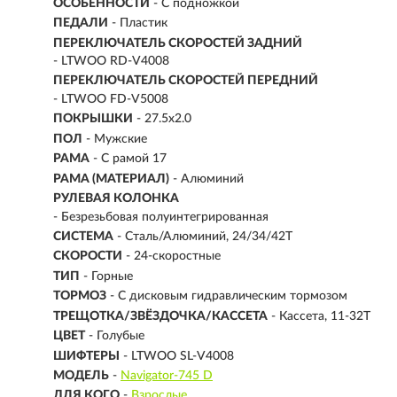
ОСОБЕННОСТИ
- С подножкой
ПЕДАЛИ
- Пластик
ПЕРЕКЛЮЧАТЕЛЬ СКОРОСТЕЙ ЗАДНИЙ
- LTWOO RD-V4008
ПЕРЕКЛЮЧАТЕЛЬ СКОРОСТЕЙ ПЕРЕДНИЙ
- LTWOO FD-V5008
ПОКРЫШКИ
- 27.5x2.0
ПОЛ
- Мужские
РАМА
-
С рамой 17
РАМА (МАТЕРИАЛ)
- Алюминий
РУЛЕВАЯ КОЛОНКА
- Безрезьбовая полуинтегрированная
СИСТЕМА
- Сталь/Алюминий, 24/34/42Т
СКОРОСТИ
- 24-скоростные
ТИП
-
Горные
ТОРМОЗ
- С дисковым гидравлическим тормозом
ТРЕЩОТКА/ЗВЁЗДОЧКА/КАССЕТА
- Кассета, 11-32Т
ЦВЕТ
- Голубые
ШИФТЕРЫ
- LTWOO SL-V4008
МОДЕЛЬ
-
Navigator-745 D
ДЛЯ КОГО
-
Взрослые