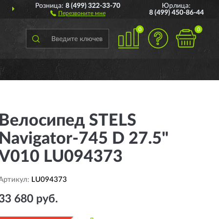
Розница:
8 (499) 322-33-70
Юрлица:
ДОСТАВИМ
ПО ВСЕЙ РОССИИ
8 (499) 450-86-44
Перезвоните мне
0
0
Велосипед STELS
Navigator-745 D 27.5"
V010 LU094373
Артикул:
LU094373
33 680 руб.