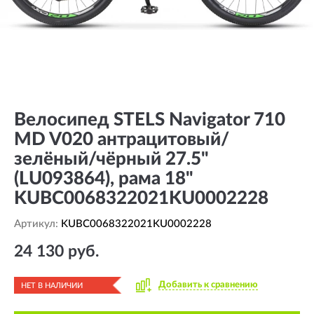
Велосипед STELS Navigator 710
MD V020 антрацитовый/
зелёный/чёрный 27.5"
(LU093864), рама 18"
KUBC0068322021KU0002228
Артикул:
KUBC0068322021KU0002228
24 130 руб.
Добавить к сравнению
НЕТ В НАЛИЧИИ