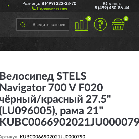
Розница:
8 (499) 322-33-70
Юрлица:
ДОСТАВИМ
ПО ВСЕЙ РОССИИ
8 (499) 450-86-44
Перезвоните мне
0
0
Велосипед STELS
Navigator 700 V F020
чёрный/красный 27.5"
(LU096005), рама 21"
KUBC0066902021JU00007
Артикул:
KUBC0066902021JU0000790