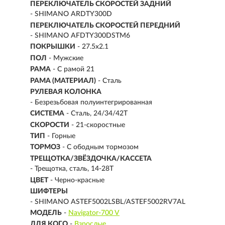
ПЕРЕКЛЮЧАТЕЛЬ СКОРОСТЕЙ ЗАДНИЙ
- SHIMANO ARDTY300D
ПЕРЕКЛЮЧАТЕЛЬ СКОРОСТЕЙ ПЕРЕДНИЙ
- SHIMANO AFDTY300DSTM6
ПОКРЫШКИ
- 27.5x2.1
ПОЛ
- Мужские
РАМА
-
С рамой 21
РАМА (МАТЕРИАЛ)
- Сталь
РУЛЕВАЯ КОЛОНКА
- Безрезьбовая полуинтегрированная
СИСТЕМА
- Сталь, 24/34/42Т
СКОРОСТИ
- 21-скоростные
ТИП
-
Горные
ТОРМОЗ
- С ободным тормозом
ТРЕЩОТКА/ЗВЁЗДОЧКА/КАССЕТА
- Трещотка, сталь, 14-28Т
ЦВЕТ
- Черно-красные
ШИФТЕРЫ
- SHIMANO ASTEF5002LSBL/ASTEF5002RV7AL
МОДЕЛЬ
-
Navigator-700 V
ДЛЯ КОГО
-
Взрослые