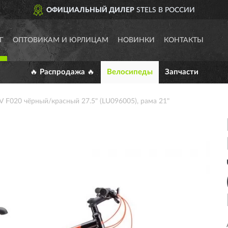
ЛЬНЫЙ ДИЛЕР
STELS В РОССИИ
Г
ОПТОВИКАМ И ЮРЛИЦАМ
НОВИНКИ
КОНТАКТЫ
🔥 Распродажа 🔥
Велосипеды
Запчасти
V F020 чёрный/красный 27.5" (LU096005), рама 21"