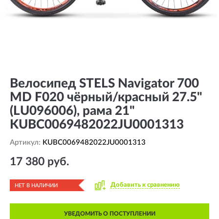
Велосипед STELS Navigator 700
MD F020 чёрный/красный 27.5"
(LU096006), рама 21"
KUBC0069482022JU0001313
Артикул:
KUBC0069482022JU0001313
17 380 руб.
Добавить к сравнению
НЕТ В НАЛИЧИИ
УВЕДОМИТЬ О ПОСТУПЛЕНИИ