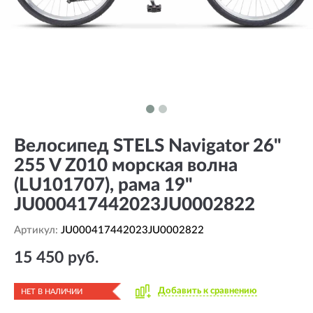
Велосипед STELS Navigator 26"
255 V Z010 морская волна
(LU101707), рама 19"
JU000417442023JU0002822
Артикул:
JU000417442023JU0002822
15 450 руб.
Добавить к сравнению
НЕТ В НАЛИЧИИ