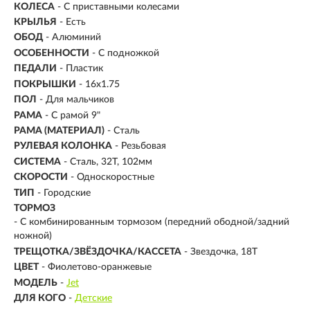
КОЛЕСА
- С приставными колесами
КРЫЛЬЯ
- Есть
ОБОД
- Алюминий
ОСОБЕННОСТИ
- С подножкой
ПЕДАЛИ
- Пластик
ПОКРЫШКИ
- 16x1.75
ПОЛ
- Для мальчиков
РАМА
-
С рамой 9"
РАМА (МАТЕРИАЛ)
- Сталь
РУЛЕВАЯ КОЛОНКА
- Резьбовая
СИСТЕМА
- Сталь, 32Т, 102мм
СКОРОСТИ
- Односкоростные
ТИП
-
Городские
ТОРМОЗ
- С комбинированным тормозом (передний ободной/задний
ножной)
ТРЕЩОТКА/ЗВЁЗДОЧКА/КАССЕТА
- Звездочка, 18Т
ЦВЕТ
- Фиолетово-оранжевые
МОДЕЛЬ
-
Jet
ДЛЯ КОГО
-
Детские