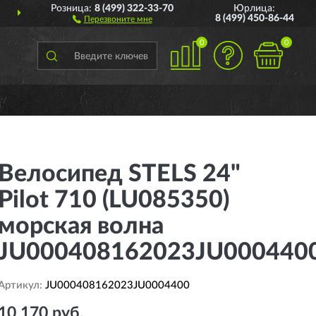
Розница:
8 (499) 322-33-70
Юрлица:
ДОСТАВИМ
ПО ВСЕЙ РОССИИ
8 (499) 450-86-44
Перезвоните мне
0
0
Велосипед STELS 24"
Pilot 710 (LU085350)
морская волна
JU000408162023JU000440
Артикул:
JU000408162023JU0004400
10 170 руб.